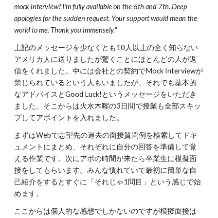
mock interview? I'm fully available on the 6th and 7th. Deep
apologies for the sudden request. Your support would mean the
world to me. Thank you immensely."
上記のメッセージを少なくとも10人以上の全く知らない
アメリカ人に送りましたが驚くことにほとんどの人が返
信をくれました。中には会社との契約でMock Interviewが
禁じられているという人もいましたが、それでも基本的
なアドバイスとGood Luck!というメッセージをいただき
ました。そこからは火水木曜の3日間で授業も全部スキッ
プしてアポイントを入れました。
まずはWebで志望先の過去の面接質問例を検索してドキ
ュメントにまとめ、それぞれに自分の回答を準備して覚
える作業です。次にアポの時間が来たら卒業生に模擬面
接をしてもらいます。みんな慣れていて最初に簡単な自
己紹介をするとすぐに「それじゃ1問目」という感じで始
めます。
ここからは個人的な感想でしかないのですが模擬面接は