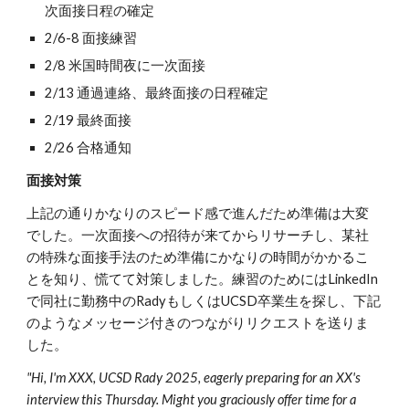
次面接日程の確定
2/6-8 面接練習
2/8 米国時間夜に一次面接
2/13 通過連絡、最終面接の日程確定
2/19 最終面接
2/26 合格通知
面接対策
上記の通りかなりのスピード感で進んだため準備は大変
でした。
一次面接への招待が来てからリサーチし、某社
の特殊な面接手法のため準備にかなりの時間がかかるこ
とを知り、慌てて対策しました。練習のためにはLinkedIn
で同社に勤務中のRadyもしくはUCSD卒業生を探し、
下記
のような
メッセージ付きのつながりリクエストを送りま
した。
"Hi, I'm XXX, UCSD Rady 2025, eagerly preparing for an XX's
interview this Thursday. Might you graciously offer time for a