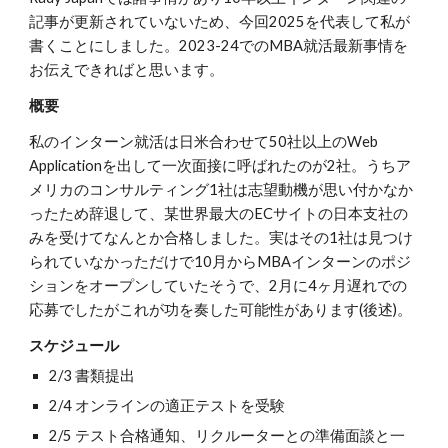
記事が更新されていないため、今回2025を代表して私が
書くことにしました。2023-24でのMBA就活最新事情を
お伝えできればと思います。
概要
私のインターン就活は日米合わせて50社以上のWeb
Applicationを出して一次面接に呼ばれたのが2社。うちア
メリカのコンサルティング1社は志望動機が思い付かなか
ったため辞退して、某世界最大のECサイトの日本支社の
みを受けてなんとか合格しました。
実は
その1社は見つけ
られていなかっただけで10月から
MBAインターンのポジ
ションを
オープンしていたそうで、2月に4ヶ月遅れでの
応募でしたがこれが功を奏した可能性があります(後述)。
スケジュール
2/3 書類提出
2/4 オンラインの適正テストを受験
2/5 テスト合格通知、リクルーターとの準備面談と一