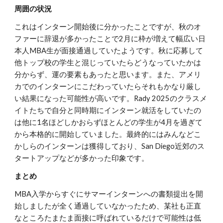
周囲の状況
これはインターン開始後に分かったことですが、秋のオ
ファーに辞退が多かったことで2月に枠が増えて幅広い日
本人MBA生が面接通過していたようです。秋に応募して
他トップ校の学生と混じっていたらどうなっていたかは
分からず、運の要素もあったと思います。また、アメリ
カでのインターンにこだわっていたらそれもかなり厳し
い結果になった可能性が高いです。Rady 2025のクラスメ
イトたちで自分と同時期にインターン就活をしていたの
は他に1名ほどしかおらずほとんどの学生が4月を過ぎて
から本格的に開始していました。最終的にはみんなどこ
かしらのインターンは獲得しており、San Diego近郊のス
タートアップなどが多かった印象です。
まとめ
MBA入学からすぐにサマーインターンへの書類提出を開
始しましたが全く通過していなかったため、某社も正直
なところたまたま面接に呼ばれているだけで可能性は低