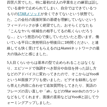
四苦八苦でした。特に最初の2人の卒業生との練習は話し
ている途中で止められてしまい、自分ではできているつ
もりの
STARメソッド
が全くできてないという状態でし
た。この会社の面接対策の基礎を理解していないという
フィードバックが多く絶望でした。おそらくどなたも
「こんなヤバい候補生の相手してるの私くらいだろう
な…」という慈悲の心で接していただいたと思います。働
いている平日に突然明日か明後日に1時間ください、と連
絡しても快く受けてもらえるのはAlumniネットワークの最
大の強みだと感じました。
5人目くらいからは基本の型で止められることはなくな
り、エピソードで強調すべき部分や自信を持った話し方
などのアドバイスに変わってきたので、そこからはYoodli
というAI面接アプリも使いました。ビデオを録画しなが
ら答えた内容に合わせて追加質問をしてきたり、英語の
フレーズの言い直しや「ah」などのfillar wordsのカウント
などをしてくれます。面接の直前などはYoodliと話してウ
ォーミングアップしました。