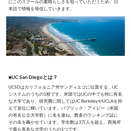
にこのスクールの素晴らしさを知っていただくため、日
本語で情報を発信していきます。
■UC San Diegoとは？
UCSDはカリフォルニア州サンディエゴに位置する、UC
システムのうちの1校です。米国ではUCの中でも特に有名
な大学であり、研究費に関してはUC BerkeleyやUCLAを抑
えて首位に輝いています。パブリック・アイビー（米国
の有名公立大学群）に名を連ね、数多のランキング誌に
その名を
轟かせて
います。学生数は3万人を超え、西海岸
で最も有名な大学のうちの1つです。