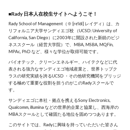
■Rady 日本人在校生サイトへようこそ！
Rady School of Management（※ [re'idi] レイディ）は、カ
リフォルニア大学サンディエゴ校 （UCSD: University of
California, San Diego）に200
3
年に開設された新鋭のビジ
ネススクール（経営大学院）で、MBA
,
MSBA
,
MQF
in,
MPAc, PhD
など、様々な学位が取得可能です。
バイオテック、クリーンエネルギー、ハイテクなどに代
表される強力なサンディエゴ地域産業と、世界トップク
ラスの研究実績を誇るUCSD ・その他研究機関をブリッジ
する極めて重要な役割を担うのがこのRadyスクールで
す。
サンディエゴに本社・拠点を携えるSony Electronics,
Qualcomm, illumina などの世界的企業と協業し、西海岸の
MBAスクールとして確固たる地位を固めつつあります。
このサイトでは、Radyに興味を持っていただいた皆さん