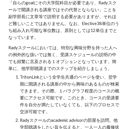
「自らのgoalにその大学院科目が必要であり、Radyスク
ールで開講される講座ではその代替とならない」ことを
副学部長に文章等で説明する必要がありますが、それほ
ど難しいことではありません。なお、Elective38単位のう
ち組み入れ可能な単位数は、原則としては12単位までと
なっています。
Radyスクールにおいては、特別な興味分野を持った人へ
の例外的な扱いでは無く、受講スケジュールの説明の中
でも頻繁に言及される１オプションとなっています。簡
単に、他学部聴講までのステップを紹介しましょう。
TritonLinkという全学生共通のページを使い、翌学
期に開講される講座の中から興味のあるものが検索
できます。その際、１パラグラフ程度のコースの概
要にアクセス可能です。このとき、コースの受講要
件を自分が満たしていなくても、以下のプロセスで
交渉可能です。
Radyスクールのacademic advisorの部屋を訪問。他
学部聴講をしたい旨を伝えると、一人一人の履修状