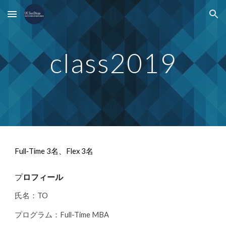
Skip to main content
Skip to navigation
class2019
Full‐Time 3名、Flex 3名
プ
ロフィール
氏名：TO
プログラム：Full-Time MBA