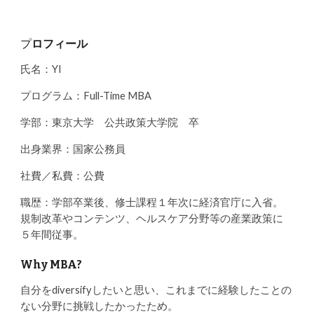
プ
ロフィール
氏名：YI
プログラム：Full-Time MBA
学部：東京大学 公共政策大学院 卒
出身業界：国家公務員
社費／私費：公費
職歴：学部卒業後、修士課程１年次に経済官庁に入省。
規制改革やコンテンツ、ヘルスケア分野等の産業政策に
５年間従事。
Why MBA?
自分をdiversifyしたいと思い、これまでに経験したことの
ない分野に挑戦したかったため。