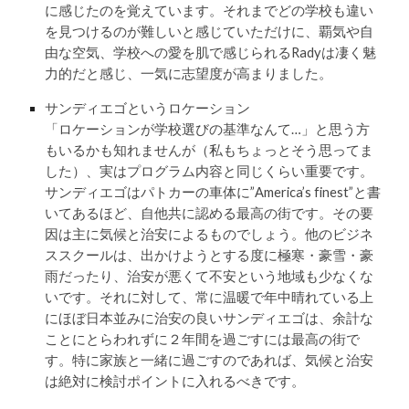
に感じたのを覚えています。それまでどの学校も違い
を見つけるのが難しいと感じていただけに、覇気や自
由な空気、学校への愛を肌で感じられるRadyは凄く魅
力的だと感じ、一気に志望度が高まりました。
サンディエゴというロケーション
「ロケーションが学校選びの基準なんて…」と思う方
もいるかも知れませんが（私もちょっとそう思ってま
した）、実はプログラム内容と同じくらい重要です。
サンディエゴはパトカーの車体に”America’s finest”と書
いてあるほど、自他共に認める最高の街です。その要
因は主に気候と治安によるものでしょう。他のビジネ
ススクールは、出かけようとする度に極寒・豪雪・豪
雨だったり、治安が悪くて不安という地域も少なくな
いです。それに対して、常に温暖で年中晴れている上
にほぼ日本並みに治安の良いサンディエゴは、余計な
ことにとらわれずに２年間を過ごすには最高の街で
す。特に家族と一緒に過ごすのであれば、気候と治安
は絶対に検討ポイントに入れるべきです。