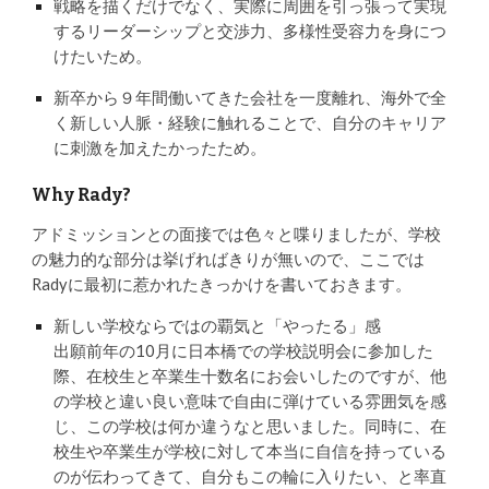
戦略を描くだけでなく、実際に周囲を引っ張って実現
するリーダーシップと交渉力、多様性受容力を身につ
けたいため。
新卒から９年間働いてきた会社を一度離れ、海外で全
く新しい人脈・経験に触れることで、自分のキャリア
に刺激を加えたかったため。
Why Rady?
アドミッションとの面接では色々と喋りましたが、学校
の魅力的な部分は挙げればきりが無いので、ここでは
Radyに最初に惹かれたきっかけを書いておきます。
新しい学校ならではの覇気と「やったる」感
出願前年の10月に日本橋での学校説明会に参加した
際、在校生と卒業生十数名にお会いしたのですが、他
の学校と違い良い意味で自由に弾けている雰囲気を感
じ、この学校は何か違うなと思いました。同時に、在
校生や卒業生が学校に対して本当に自信を持っている
のが伝わってきて、自分もこの輪に入りたい、と率直