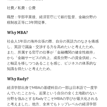
社費／私費：公費
職歴：学部卒業後、経済官庁にて銀行監督、金融分野の
税制改正等に3年間従事。
Why MBA?
社会人1年目の海外出張の際、自分の英語力のなさを痛感
し、英語で議論・交渉する力を高めたいと考えたため。
また、所属する官庁の仕事が「金融機関の健全性維持」
から「金融サービスの向上、成長分野への資金供給」へ
と軸足を移しつつあることを感じ、ビジネスの体系的な
知識を得たいと考えたため。
Why Rady?
経済学部出身でMBAの基礎科目の一部は日本語で一度学
んでいたことから、起業という自分の全く土地勘のない
分野を強みとするRadyでこそMBAの学びが最大化される
と考えました。他方、全米でもトップレベルの経済学部